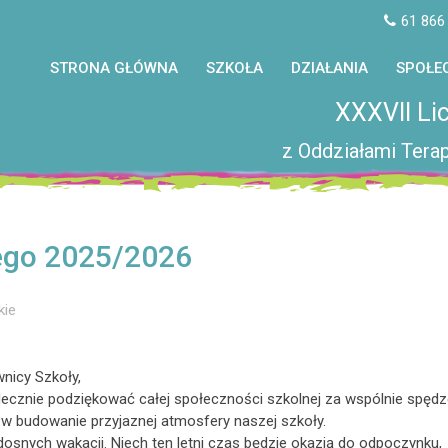
61 866
STRONA GŁÓWNA
SZKOŁA
DZIAŁANIA
SPOŁE
XXXVII Li
z Oddziałami Terap
ego 2025/2026
kie
wnicy Szkoły,
decznie podziękować całej społeczności szkolnej za wspólnie spęd
 w budowanie przyjaznej atmosfery naszej szkoły.
snych wakacji. Niech ten letni czas będzie okazją do odpoczynku,