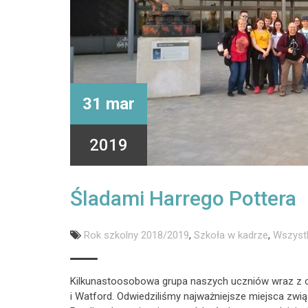
31 mar
2019
Śladami Harrego Pottera
Rok szkolny 2018/2019
,
Szkoła w kadrze
,
Wszyst
Kilkunastoosobowa grupa naszych uczniów wraz z op
i Watford. Odwiedziliśmy najważniejsze miejsca związ