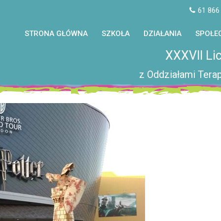
61 866
STRONA GŁÓWNA
SZKOŁA
DZIAŁANIA
SPOŁE
XXXVII Li
z Oddziałami Terap