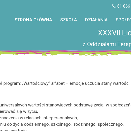
61 866
STRONA GŁÓWNA
SZKOŁA
DZIAŁANIA
SPOŁE
XXXVII Li
z Oddziałami Terap
 program: „Wartościowy” alfabet – emocje uczucia stany wartości. W
niwersalnych wartości stanowiących podstawę życia w społeczeńs
ierować się w życiu,
znaczenia w relacjach interpersonalnych,
niu do życia codziennego, szkolnego, rodzinnego, społecznego,
emem wartości.