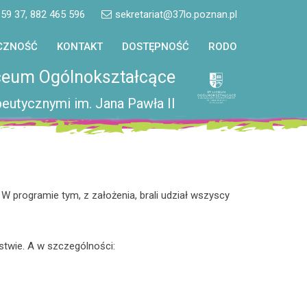
 59 37, 882 465 596
sekretariat@37lo.poznan.pl
CZNOŚĆ
KONTAKT
DOSTĘPNOŚĆ
RODO
ceum Ogólnokształcące
eutycznymi im. Jana Pawła II
 programie tym, z założenia, brali udział wszyscy
twie. A w szczególności: