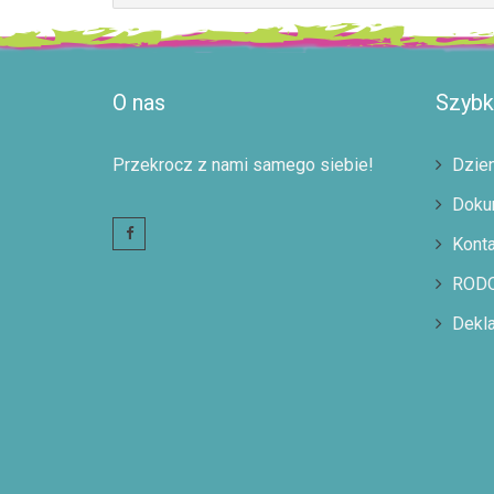
O nas
Szybki
Przekrocz z nami samego siebie!
Dzien
Doku
Konta
ROD
Dekla