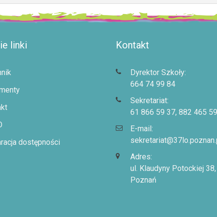
e linki
Kontakt
nik
Dyrektor Szkoły:
664 74 99 84
menty
Sekretariat:
kt
61 866 59 37, 882 465 5
O
E-mail:
sekretariat@37lo.poznan.
racja dostępności
Adres:
ul. Klaudyny Potockiej 38
Poznań